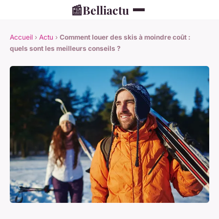
📰
Belliactu
Accueil
›
Actu
›
Comment louer des skis à moindre coût :
quels sont les meilleurs conseils ?